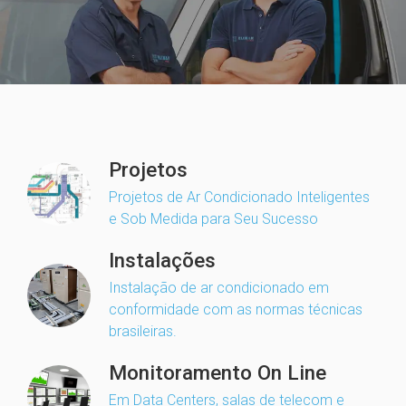
Projetos
Projetos de Ar Condicionado Inteligentes
e Sob Medida para Seu Sucesso
Instalações
Instalação de ar condicionado em
conformidade com as normas técnicas
brasileiras.
Monitoramento On Line
Em Data Centers, salas de telecom e