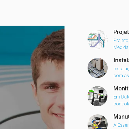
Proje
Projeto
Medida
Insta
Instala
com as 
Monit
Em Data
control
Manu
A Esse