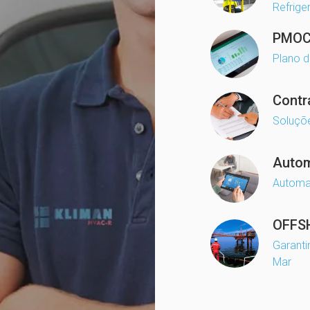
Refrige
PMO
Plano 
Contr
Soluçõ
Auto
Automa
OFFS
Garanti
Mar