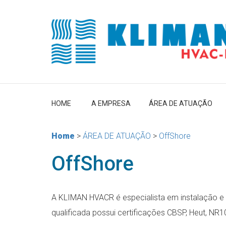
HOME
A EMPRESA
ÁREA DE ATUAÇÃO
Home
>
ÁREA DE ATUAÇÃO
>
OffShore
OffShore
A KLIMAN HVACR é especialista em instalação e 
qualificada possui certificações CBSP, Heut, NR