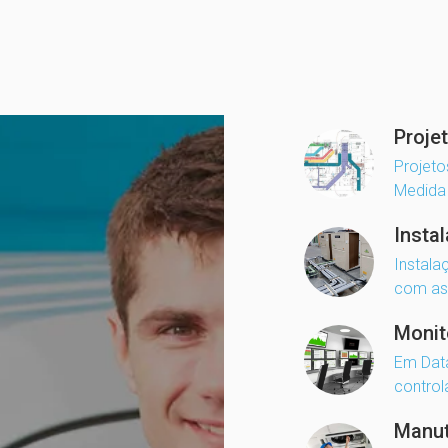
Proje
Projeto
Medida
Insta
Instala
com as 
Monit
Em Data
control
Manu