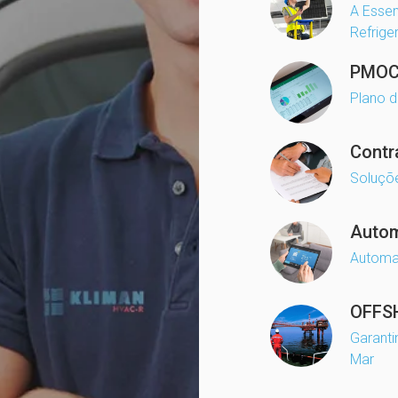
A Esse
Refrige
PMO
Plano 
Contr
Soluçõ
Auto
Automa
OFFS
Garanti
Mar